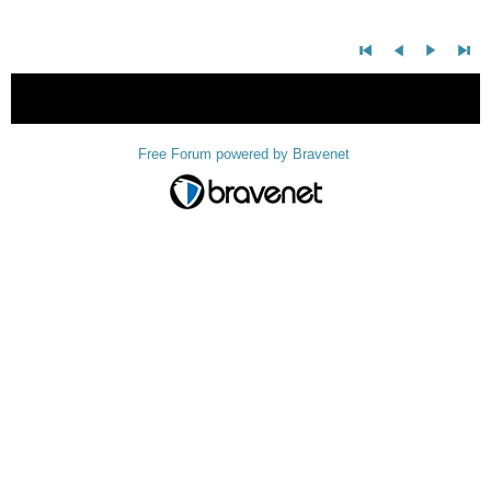
« back
Free Forum powered by Bravenet