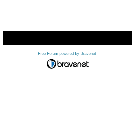
« back
Free Forum powered by Bravenet