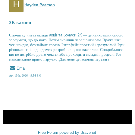
H
Hayden Pearson
2K казино
Спочатку читав огляди
акції та бонуси 2К
— це найкращий спосіб
зрозуміти, що до чого. Потім вирішив перевірити сам. Враження:
усе швидко, без зайвих кроків. Інтерфейс простий і зрозумілий. Ігри
різноманітні, від відомих розробників, що вже плюс. Сподобалося,
що не потрібно довго чекати або проходити складні процеси. Усе
максимально прямо і зручно. Для мене це головна перевага.
Email
Apr 13th, 2026 - 9:54 PM
« back
Free Forum powered by Bravenet