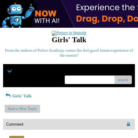
Girls' Talk
From the makers of Police Academy comes the feel-good forum experience of
the season!
Menu
search
Girls' Talk
Start a New Topic
Comment