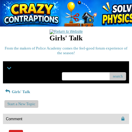
Girls' Talk
From the makers of Police Academy comes the feel-good forum experience of
the season!
Menu
search
Girls' Talk
Start a New Topic
Comment