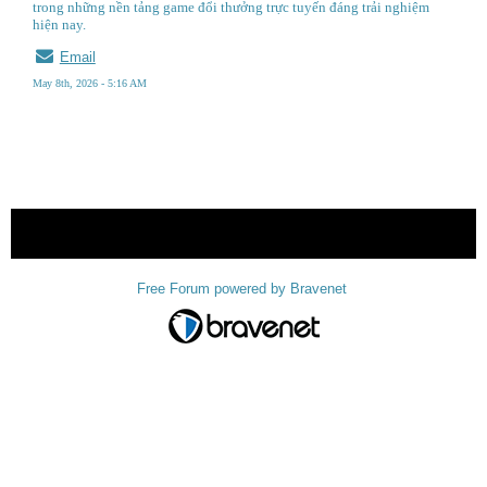
trong những nền tảng game đổi thưởng trực tuyến đáng trải nghiệm
hiện nay.
Email
May 8th, 2026 - 5:16 AM
« back
Free Forum powered by Bravenet