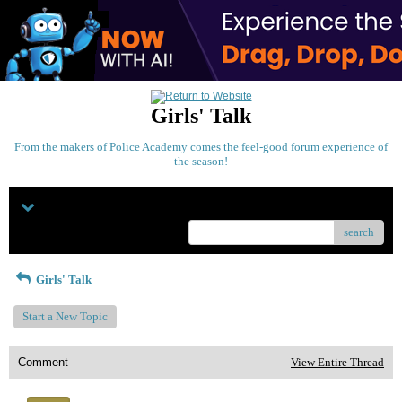
Girls' Talk
From the makers of Police Academy comes the feel-good forum experience of
the season!
Menu
search
Girls' Talk
Start a New Topic
Comment
View Entire Thread